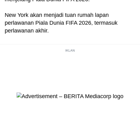
the
mobile
New York akan menjadi tuan rumah lapan
app.
perlawanan Piala Dunia FIFA 2026, termasuk
perlawanan akhir.
Upgraded
but
IKLAN
still
having
issues?
Contact
us