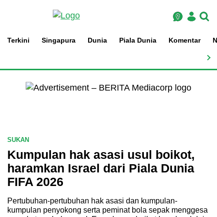
Kongsi
Log
Caria
Hamburger
Maklumat
Masuk
Menu
Main navigation
Terkini
Singapura
Dunia
Piala Dunia
Komentar
N
Skip
IKLAN
This
to
main
browser
content
is
no
longer
SUKAN
supported
Kumpulan hak asasi usul boikot,
haramkan Israel dari Piala Dunia
We
FIFA 2026
know
Pertubuhan-pertubuhan hak asasi dan kumpulan-
it's
kumpulan penyokong serta peminat bola sepak menggesa
a