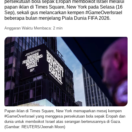
persekutuan bola sepak Eropah memboikot Israel melalui
hassle
papan iklan di Times Square, New York pada Selasa (16
Sep), sekali gus melancarkan kempen #GameOverIsrael
to
beberapa bulan menjelang Piala Dunia FIFA 2026.
switch
browsers
Anggaran Waktu Membaca:
2 min
but
we
want
your
experience
with
Berita
to
be
fast,
secure
Papan iklan di Times Square, New York memaparkan mesej kempen
and
#GameOverIsrael yang menggesa persekutuan bola sepak Eropah dan
dunia untuk memboikot Israel atas serangan berterusannya di Gaza.
the
(Gambar: REUTERS/Jeenah Moon)
best