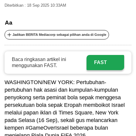
Diterbitkan : 18 Sep 2025 10:33AM
it
can
possibly
Aa
Penanda
Kongsi
be.
Jadikan BERITA Mediacorp sebagai pilihan anda di Google
To
continue,
upgrade
Baca ringkasan artikel ini
FAST
to
menggunakan FAST.
a
supported
WASHINGTON/NEW YORK: Pertubuhan-
browser
pertubuhan hak asasi dan kumpulan-kumpulan
or,
penyokong serta peminat bola sepak menggesa
for
persekutuan bola sepak Eropah memboikot Israel
the
melalui papan iklan di Times Square, New York
finest
pada Selasa (16 Sep), sekali gus melancarkan
experience,
kempen #GameOverIsrael beberapa bulan
download
menjelang Piala Dunia FIFA 2026.